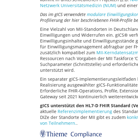
Netzwerk Universitätsmedizin (NUM)
und einer 
Das im gICS verwendete
modulare Einwilligungsko
Profilierung der hier beschriebenen FHIR-Profile be
Eine Vielzahl von MII-Standorten in Deutschlan
Einwilligungen und Widerrufen ein. gICS® verf
Einwilligungsinhalte und Einwilligungsstände
für Einwilligungsmanagement abfragbar per FH
zusätzlich kompatibel zum
MII-Kerndatensatz
Ressourcen nach Vorgaben der MII Taskforce ‘
Suchparameter (Schnittstelle) und erforderlic
unterstützt wird.
Ein separater gICS-Implementierungsleitfaden 
Realisierung ausgewählter gICS-Funktionalität
Erforderliche FHIR-Operations, Profile, Exten
Gateway seit 2021 kontinuierlich weiterentwick
gICS unterstützt den HL7-D FHIR Standard (V
aktuelle
Referenzimplementierung
des Standar
DIZe der Standorte der MII gibt es zudem
konkr
von Teilnehmern.
.