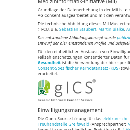
Medizininformatik-Initiative (MII)
Grundlage der Datenerhebung in der MII ist ei
AG Consent ausgearbeitet und mit den verant
Die technische Abbildung dieses MII Mustertex
(TFCU, u.a.
Sebastian Stäubert
,
Martin Bialke
,
A
Das entstandene Abbildungskonzept wurde
publizi
Entwurf der hier entstandenen Profile und Beispiel
Für den einheitlichen Austausch von Einwillig
Fallzahlenschätzungen konsentierter Daten f
Gesundheit
ist die Verwendung der hier spezifi
Consent-Spezifischer Kerndatensatz (KDS)
sowi
erarbeitet.
Einwilligungsmanagement
Die Open-Source-Lösung für das
elektronisch
Treuhandstelle Greifswald
(Ansprechpartner:
M
kommt in unterschiedlichen Projekten (z.B.
NAK