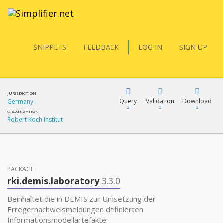
SNIPPETS
FEEDBACK
LOG IN
SIGN UP
JURISDICTION
Query
Validation
Download
Germany
ORGANIZATION
Robert Koch Institut
FQL
PACKAGE
YamlGen
rki.demis.laboratory
3.3.0
Beinhaltet die in DEMIS zur Umsetzung der
FHIRPath
Erregernachweismeldungen definierten
Informationsmodellartefakte.