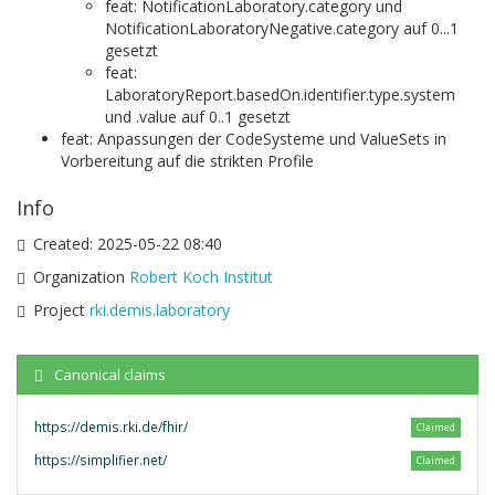
feat: NotificationLaboratory.category und
NotificationLaboratoryNegative.category auf 0...1
gesetzt
feat:
LaboratoryReport.basedOn.identifier.type.system
und .value auf 0..1 gesetzt
feat: Anpassungen der CodeSysteme und ValueSets in
Vorbereitung auf die strikten Profile
Info
Created:
2025-05-22 08:40
Organization
Robert Koch Institut
Project
rki.demis.laboratory
Canonical claims
https://demis.rki.de/fhir/
Claimed
https://simplifier.net/
Claimed