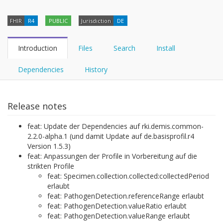
FHIR
R4
PUBLIC
Jurisdiction
DE
Introduction
Files
Search
Install
Dependencies
History
Release notes
feat: Update der Dependencies auf rki.demis.common-
2.2.0-alpha.1 (und damit Update auf de.basisprofil.r4
Version 1.5.3)
feat: Anpassungen der Profile in Vorbereitung auf die
strikten Profile
feat: Specimen.collection.collected:collectedPeriod
erlaubt
feat: PathogenDetection.referenceRange erlaubt
feat: PathogenDetection.valueRatio erlaubt
feat: PathogenDetection.valueRange erlaubt