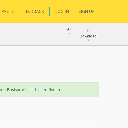
IPPETS
FEEDBACK
LOG IN
SIGN UP
API
Download
Download
Copy
hen Basisprofile ist
hier
zu finden.