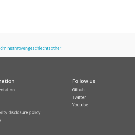
sadministrativengeschlechtsother
mation
Follow us
ntation
Github
Twitter
Youtube
ility disclosure policy
s