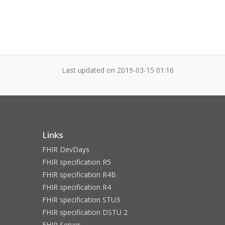
Last updated on
2019-03-15 01:16
Links
FHIR DevDays
FHIR specification R5
FHIR specification R4B
FHIR specification R4
FHIR specification STU3
FHIR specification DSTU 2
FHIR Server