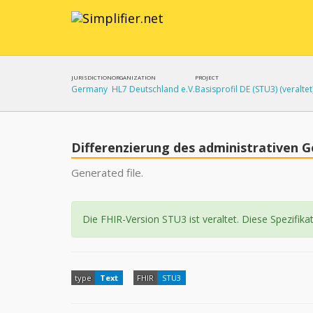
JURISDICTION
ORGANIZATION
PROJECT
Germany
HL7 Deutschland e.V.
Basisprofil DE (STU3) (veraltet
Differenzierung des administrativen G
Generated file.
Die FHIR-Version STU3 ist veraltet. Diese Spezifika
type
Text
FHIR
STU3