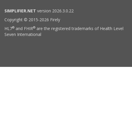
SIMPLIFIER.NET
version 2026.3.0.22
Copyright © 2015-2026 Firely
®
®
HL7
and FHIR
are the registered trademarks of Health Level
Seven International