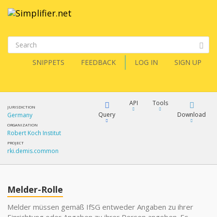
SNIPPETS
FEEDBACK
LOG IN
SIGN UP
API
Tools
JURISDICTION
Query
Download
Germany
ORGANIZATION
Robert Koch Institut
XML
FQL
PROJECT
rki.demis.common
JSON
XML
JSON
YamlGen
Melder-Rolle
XML
Melder müssen gemäß IfSG entweder Angaben zu ihrer
JSON