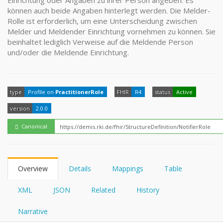
Einrichtung oder Angaben zu ihrer Person angeben. Es
FHIRPath
How?
können auch beide Angaben hinterlegt werden. Die Melder-
Rolle ist erforderlich, um eine Unterscheidung zwischen
Melder und Meldender Einrichtung vornehmen zu können. Sie
beinhaltet lediglich Verweise auf die Meldende Person
und/oder die Meldende Einrichtung.
type
Profile on
PractitionerRole
FHIR
R4
status
Active
version
2.0.0
Canonical
Overview
Details
Mappings
Table
XML
JSON
Related
History
Narrative