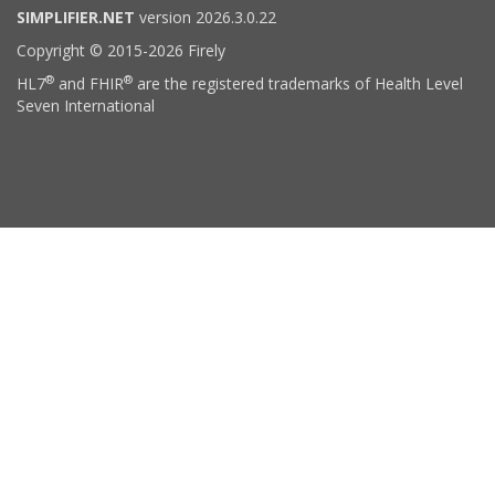
SIMPLIFIER.NET
version 2026.3.0.22
Copyright © 2015-2026 Firely
®
®
HL7
and FHIR
are the registered trademarks of Health Level
Seven International