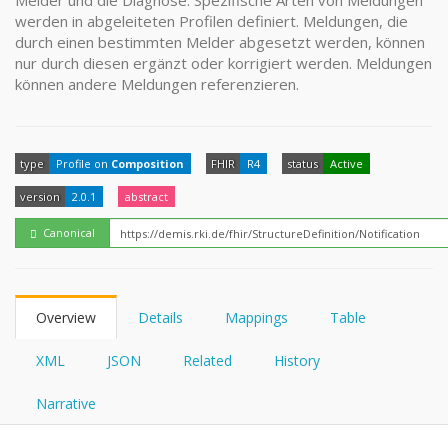
Melder und die Diagnose. Spezifische Arten von Meldungen
FHIRPath
How?
werden in abgeleiteten Profilen definiert. Meldungen, die
durch einen bestimmten Melder abgesetzt werden, können
nur durch diesen ergänzt oder korrigiert werden. Meldungen
können andere Meldungen referenzieren.
type
Profile on
Composition
FHIR
R4
status
Active
version
2.0.1
abstract
Canonical
Overview
Details
Mappings
Table
XML
JSON
Related
History
Narrative