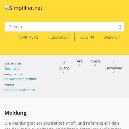
SNIPPETS
FEEDBACK
LOG IN
SIGN UP
API
Tools
JURISDICTION
Query
Download
Germany
ORGANIZATION
Robert Koch Institut
XML
FQL
PROJECT
rki.demis.common
JSON
XML
JSON
YamlGen
Meldung
XML
Die Meldung ist ein abstraktes Profil und referenziert den
JSON