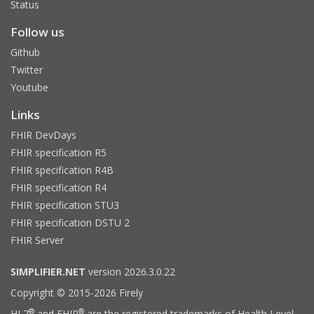
Status
Follow us
Github
Twitter
Youtube
Links
FHIR DevDays
FHIR specification R5
FHIR specification R4B
FHIR specification R4
FHIR specification STU3
FHIR specification DSTU 2
FHIR Server
SIMPLIFIER.NET
version 2026.3.0.22
Copyright © 2015-2026 Firely
®
®
HL7
and FHIR
are the registered trademarks of Health Level