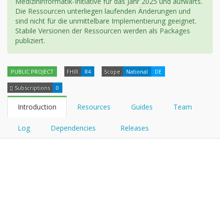
Medizininformatik-Initiative für das Jahr 2025 und aufwärts.
Die Ressourcen unterliegen laufenden Änderungen und
sind nicht für die unmittelbare Implementierung geeignet.
Stabile Versionen der Ressourcen werden als Packages
publiziert.
PUBLIC PROJECT
FHIR
R4
Scope
National
DE
Subscriptions
0
Introduction
Resources
Guides
Team
Log
Dependencies
Releases