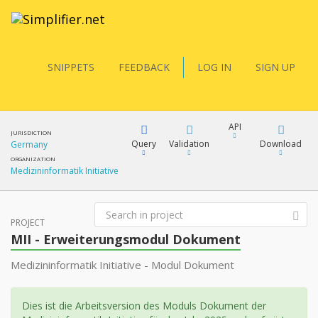
SNIPPETS
FEEDBACK
LOG IN
SIGN UP
API
JURISDICTION
Query
Validation
Download
Germany
ORGANIZATION
Medizininformatik Initiative
FQL
XML
JSON
PROJECT
MII - Erweiterungsmodul Dokument
YamlGen
Medizininformatik Initiative - Modul Dokument
XML
JSON
FHIRPath
Dies ist die Arbeitsversion des Moduls Dokument der
docs