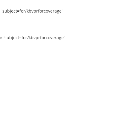
 'subject=for/kbvprforcoverage'
r 'subject=for/kbvprforcoverage'