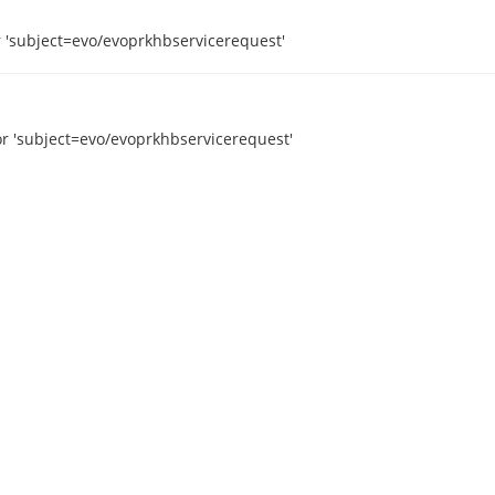
r 'subject=evo/evoprkhbservicerequest'
or 'subject=evo/evoprkhbservicerequest'