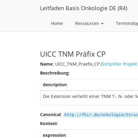
Leitfaden Basis Onkologie DE (R4)
Home
Ressourcen
Terminolo
UICC TNM Präfix CP
Name
: UICC_TNM_Praefix_CP (
Simplifier Projekt
Beschreibung
:
description
Die Extension verleiht einer TNM T-, N- oder M
Canonical
:
http://fhir.de/onkologie/Stru
Kontext
:
expression