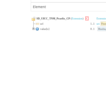
Element
SD_UICC_TNM_Praefix_CP
(
Extension
)
C
Extensi
url
1
..
1
uri
Fixe
value[x]
0
..
1
Bindin